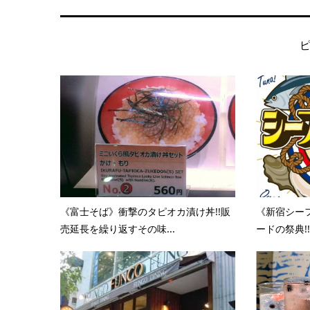
《富士そば》衝撃のタピオカ漬け丼!!販
《新宿シーフ
売延長を繰り返すその味...
ードの祭典!!2