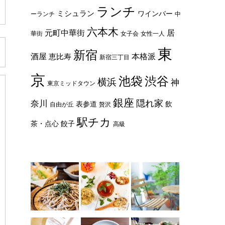
ランチ
ミシュラン
ワインバー
ーランチ
中
六本木
元町中華街
居
華街
女子会
女性一人
東
新宿
酒屋
本格派
恵比寿
新宿三丁目
京
池袋
渋谷
横浜
神
東京ミッドタウン
銀座
隠れ家
奈川
表参道
飲
自由が丘
贅沢
駅チカ
茶・点心
餃子
高級