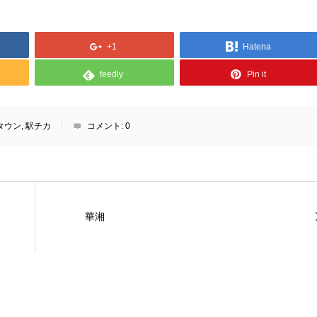
+1
Hatena
feedly
Pin it
タウン
,
駅チカ
コメント:
0
華湘