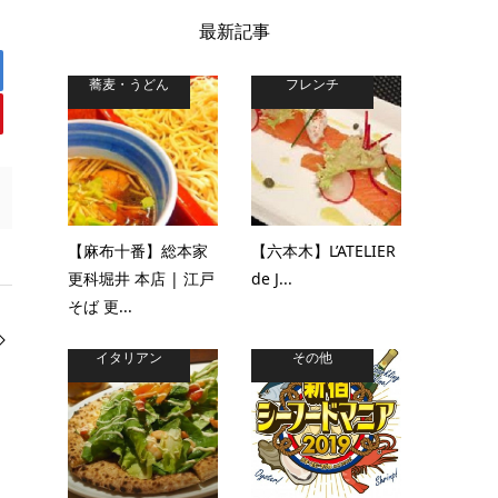
最新記事
蕎麦・うどん
フレンチ
【麻布十番】総本家
【六本木】L’ATELIER
更科堀井 本店 | 江戸
de J...
そば 更...
イタリアン
その他