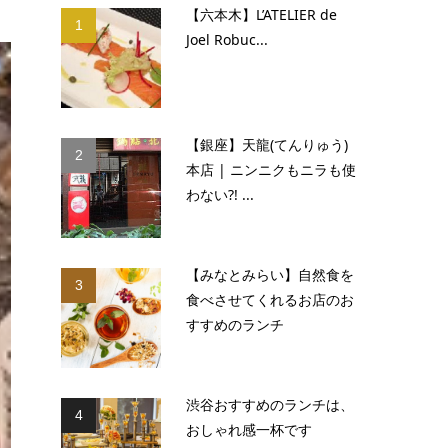
【六本木】L’ATELIER de
1
Joel Robuc...
【銀座】天龍(てんりゅう)
2
本店 | ニンニクもニラも使
わない?! ...
【みなとみらい】自然食を
3
食べさせてくれるお店のお
すすめのランチ
渋谷おすすめのランチは、
4
おしゃれ感一杯です