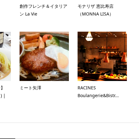
創作フレンチ＆イタリア
モナリザ 恵比寿店
ン La Vie
（MONNA LISA）
ン】
ミート矢澤
RACINES
 |
Boulangerie&Bistr...