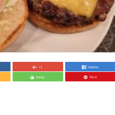
+1
Hatena
feedly
Pin it