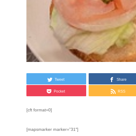
Tweet
Share
Pocket
RSS
[cft format=0]
[mapsmarker marker=”31″]