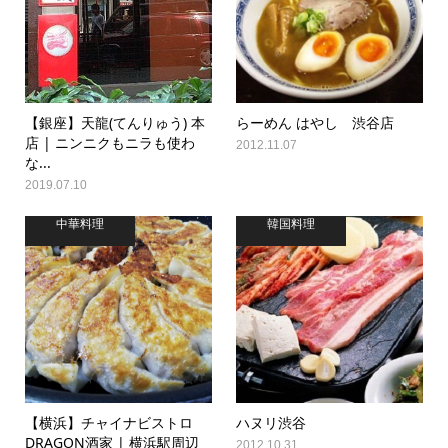
【銀座】天龍(てんりゅう) 本
らーめん はやし 渋谷店
店 | ニンニクもニラも使わ
2012.11.07
な...
2019.07.10
中華料理
韓国料理
【横浜】チャイナビストロ
ハヌリ渋谷
DRAGON酒家 | 横浜駅周辺
2012.10.31