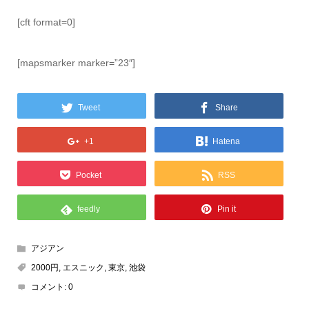
[cft format=0]
[mapsmarker marker=”23″]
Tweet
Share
+1
Hatena
Pocket
RSS
feedly
Pin it
アジアン
2000円
,
エスニック
,
東京
,
池袋
コメント:
0