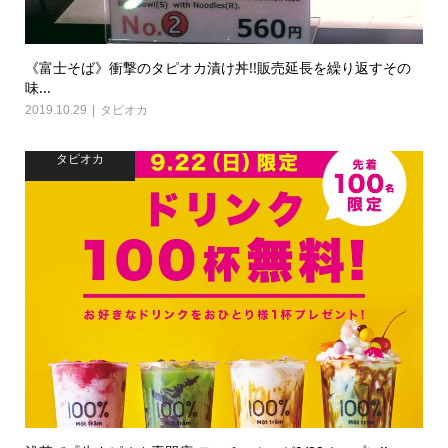
《富士そば》衝撃のタピオカ漬け丼!!販売延長を繰り返すその
味...
2019.10.29
タピオカ
タピオカ