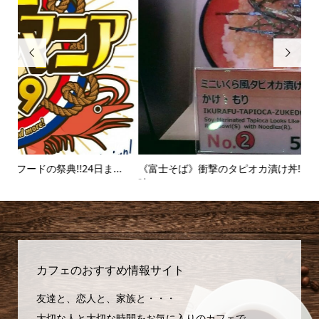


.
《富士そば》衝撃のタピオカ漬け丼!!販売延長を繰り返すその
【麻
味...
カフェのおすすめ情報サイト
友達と、恋人と、家族と・・・