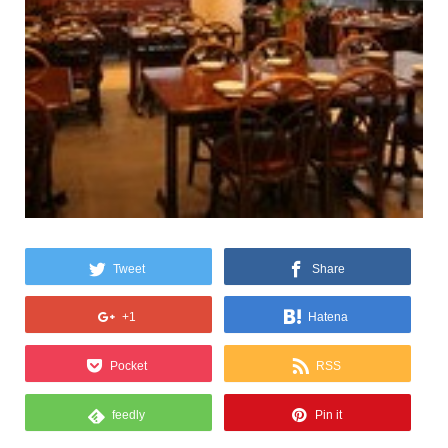
Tweet
Share
+1
Hatena
Pocket
RSS
feedly
Pin it