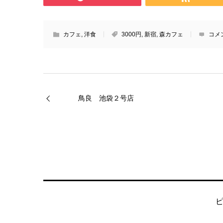
カフェ
,
洋食
3000円
,
新宿
,
森カフェ
コメ
鳥良 池袋２号店