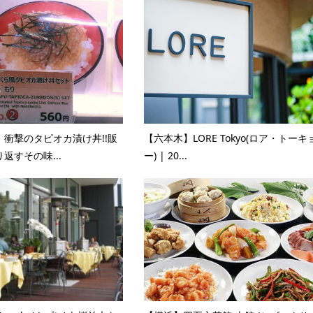
衝撃のタピオカ漬け丼!!販
【六本木】LORE Tokyo(ロア・トーキ
返すその味...
ー) | 20...