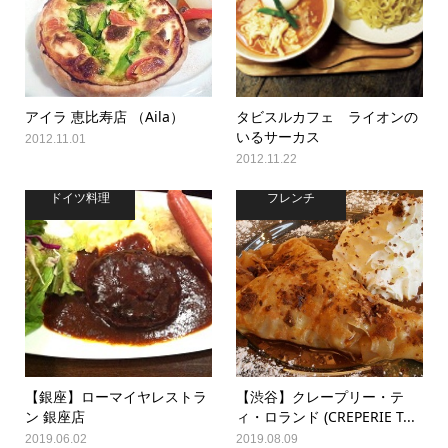
アイラ 恵比寿店 （Aila）
タビスルカフェ ライオンの
いるサーカス
2012.11.01
2012.11.22
ドイツ料理
フレンチ
【銀座】ローマイヤレストラ
【渋谷】クレープリー・テ
ン 銀座店
ィ・ロランド (CREPERIE T...
2019.06.02
2019.08.09