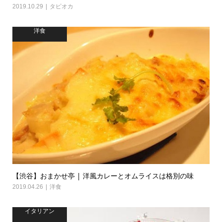
2019.10.29
タピオカ
洋食
【渋谷】おまかせ亭 | 洋風カレーとオムライスは格別の味
2019.04.26
洋食
イタリアン