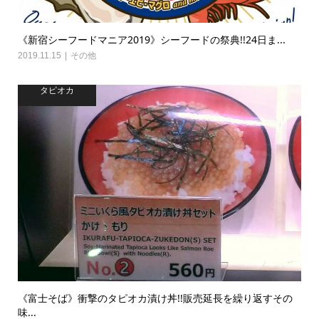
《新宿シーフードマニア2019》シーフードの祭典!!24日ま...
2019.11.15
その他
タピオカ
《富士そば》衝撃のタピオカ漬け丼!!販売延長を繰り返すその
味...