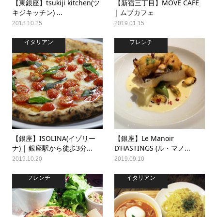
【東銀座】tsukiji kitchen(ツ
【新宿三丁目】MOVE CAFE
キジキッチン) ...
| ムブカフェ
2018.10.25
2019.01.15
イタリアン
フレンチ
【銀座】ISOLINA(イゾリー
【銀座】Le Manoir
ナ) | 銀座駅から徒歩3分...
D’HASTINGS (ル・マノ...
2019.10.20
2019.09.10
フレンチ
イタリアン