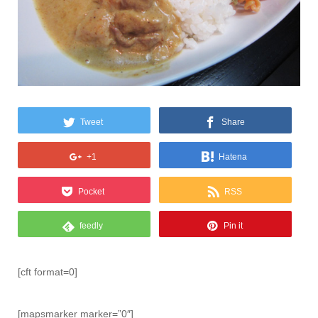
Tweet
Share
+1
Hatena
Pocket
RSS
feedly
Pin it
[cft format=0]
[mapsmarker marker=”0″]