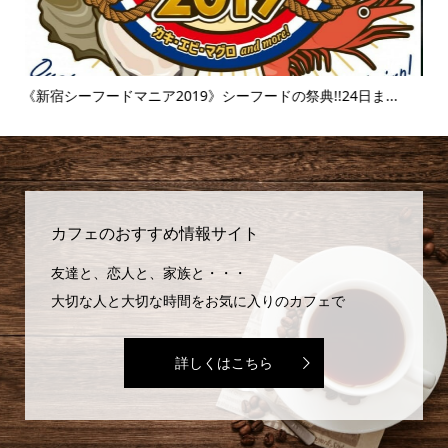
.
《富士そば》衝撃のタピオカ漬け丼!!販売延長を繰り返すその
【麻
味...
カフェのおすすめ情報サイト
友達と、恋人と、家族と・・・
大切な人と大切な時間をお気に入りのカフェで
詳しくはこちら