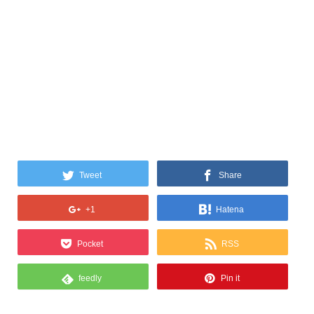
Tweet
Share
+1
Hatena
Pocket
RSS
feedly
Pin it