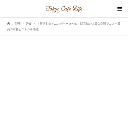
記事
洋食
【新宿】ダイニングバー オセロ | 駅直結の上質な空間でコスパ最
高の本格ビストロを堪能