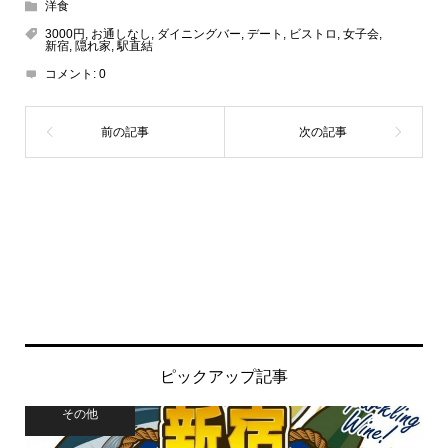
洋食
3000円
,
お通しなし
,
ダイニングバー
,
デート
,
ビストロ
,
女子会
,
新宿
,
隠れ家
,
駅直結
コメント:
0
ピックアップ記事
その他