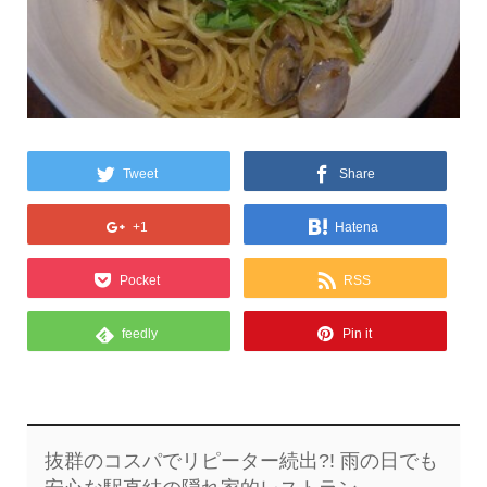
Tweet
Share
+1
Hatena
Pocket
RSS
feedly
Pin it
抜群のコスパでリピーター続出?! 雨の日でも