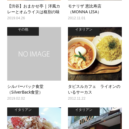
【渋谷】おまかせ亭 | 洋風カ
モナリザ 恵比寿店
レーとオムライスは格別の味
（MONNA LISA）
2019.04.26
2012.11.01
その他
イタリアン
シルバーバック食堂
タビスルカフェ ライオンの
（SilverBack食堂）
いるサーカス
2019.02.02
2012.11.22
イタリアン
イタリアン