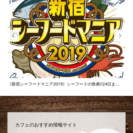


.
《富士そば》衝撃のタピオカ漬け丼!!販売延長を繰り返すその
【麻
味...
カフェのおすすめ情報サイト