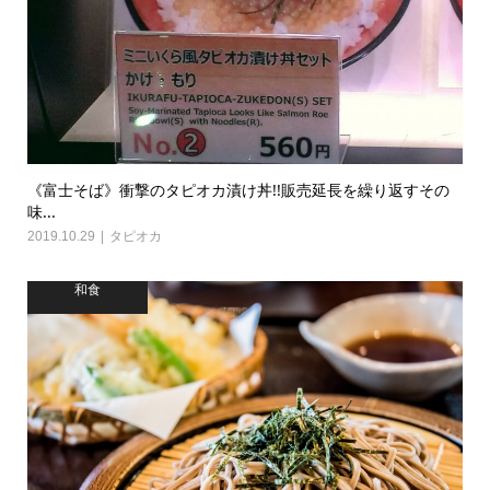
《富士そば》衝撃のタピオカ漬け丼!!販売延長を繰り返すその
味...
2019.10.29
タピオカ
和食