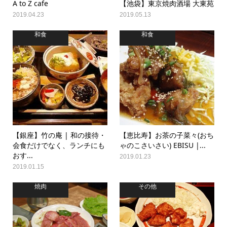
A to Z cafe
【池袋】東京焼肉酒場 大東苑
2019.04.23
2019.05.13
和食
和食
【銀座】竹の庵 | 和の接待・
【恵比寿】お茶の子菜々(おち
会食だけでなく、ランチにも
ゃのこさいさい) EBISU |...
おす...
2019.01.23
2019.01.15
焼肉
その他