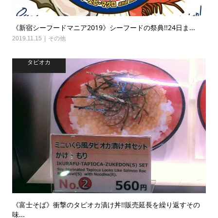
《新宿シーフードマニア2019》シーフードの祭典!!24日ま...
2019.11.15
その他
タピオカ
《富士そば》衝撃のタピオカ漬け丼!!販売延長を繰り返すその
味...