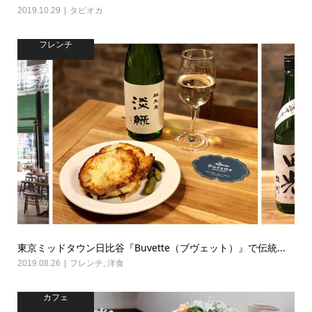
2019.10.29
タピオカ
フレンチ
東京ミッドタウン日比谷『Buvette（ブヴェット）』で伝統...
2019.08.26
フレンチ
,
洋食
カフェ