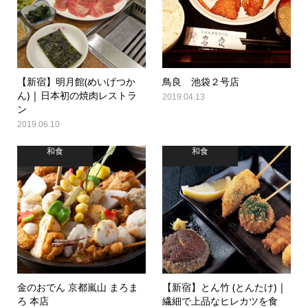
【新宿】明月館(めいげつか
鳥良 池袋２号店
ん) | 日本初の焼肉レストラ
2019.04.13
ン
2019.06.10
和食
和食
金のおでん 京都嵐山 まろま
【新宿】とん竹 (とんたけ) |
ろ 本店
繊細で上品なヒレカツを食