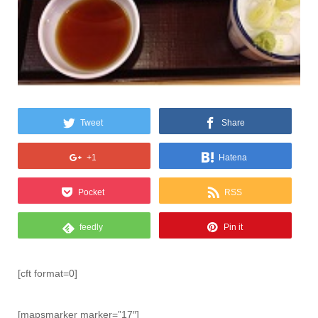
Tweet
Share
+1
Hatena
Pocket
RSS
feedly
Pin it
[cft format=0]
[mapsmarker marker=”17″]