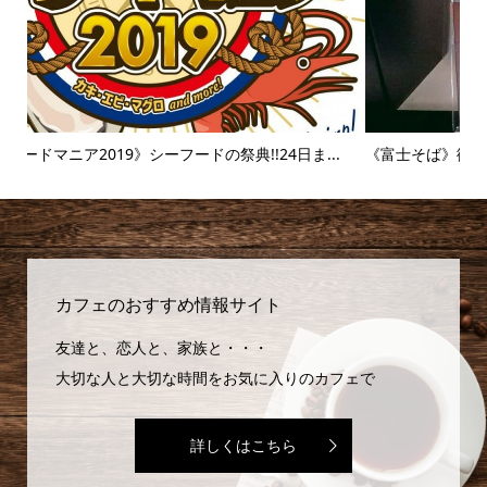
.
《富士そば》衝撃のタピオカ漬け丼!!販売延長を繰り返すその
【麻
味...
カフェのおすすめ情報サイト
友達と、恋人と、家族と・・・
大切な人と大切な時間をお気に入りのカフェで
詳しくはこちら