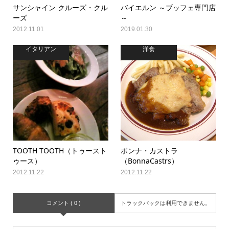
サンシャイン クルーズ・クル
バイエルン ～ブッフェ専門店
ーズ
～
2012.11.01
2019.01.30
イタリアン
洋食
TOOTH TOOTH（トゥースト
ボンナ・カストラ
ゥース）
（BonnaCastrs）
2012.11.22
2012.11.22
コメント ( 0 )
トラックバックは利用できません。