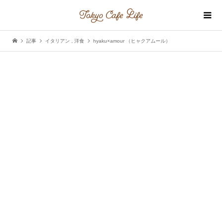
記事
イタリアン
,
洋食
hyaku×amour （ヒャクアムール）