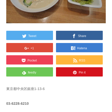
Tweet
Share
+1
Hatena
Pocket
RSS
feedly
Pin it
東京都中央区銀座1-13-6
03-6228-6210