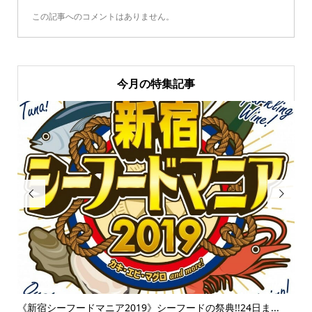
この記事へのコメントはありません。
今月の特集記事


.
《富士そば》衝撃のタピオカ漬け丼!!販売延長を繰り返すその
【麻