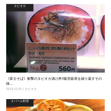
タピオカ
《富士そば》衝撃のタピオカ漬け丼!!販売延長を繰り返すその
味...
2019.10.29
タピオカ
ネパール料理