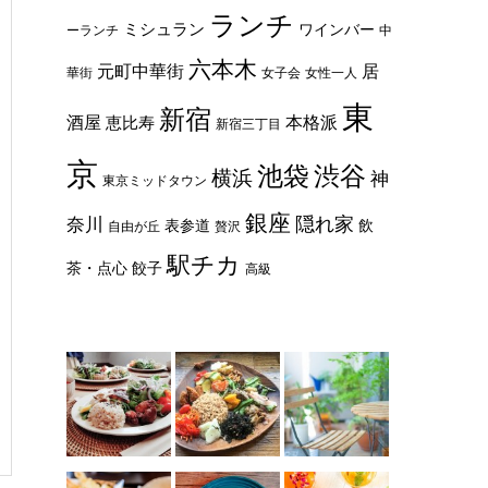
ランチ
ミシュラン
ワインバー
ーランチ
中
六本木
元町中華街
居
華街
女子会
女性一人
東
新宿
酒屋
本格派
恵比寿
新宿三丁目
京
池袋
渋谷
横浜
神
東京ミッドタウン
銀座
隠れ家
奈川
表参道
飲
自由が丘
贅沢
駅チカ
茶・点心
餃子
高級