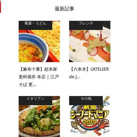
最新記事
蕎麦・うどん
フレンチ
【麻布十番】総本家
【六本木】L’ATELIER
更科堀井 本店 | 江戸
de J...
そば 更...
イタリアン
その他