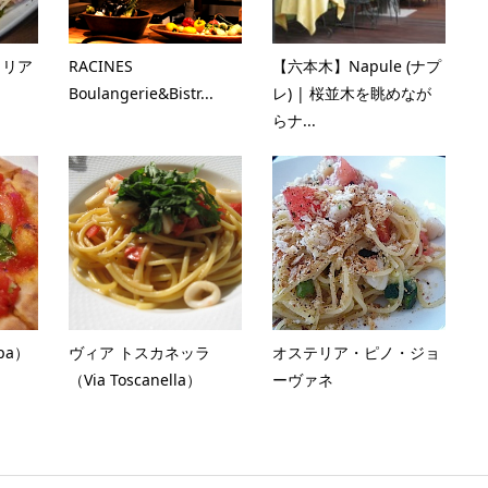
タリア
RACINES
【六本木】Napule (ナプ
Boulangerie&Bistr...
レ) | 桜並木を眺めなが
らナ...
pa）
ヴィア トスカネッラ
オステリア・ピノ・ジョ
（Via Toscanella）
ーヴァネ