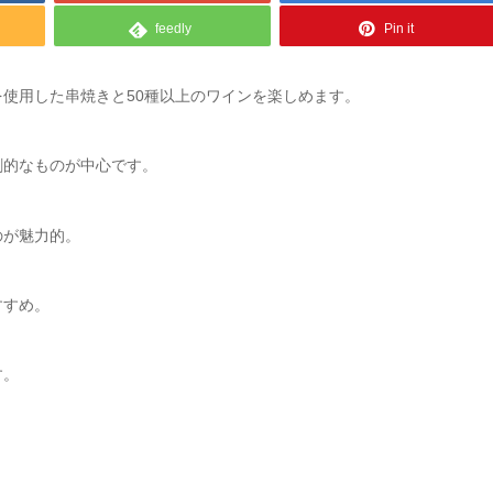
feedly
Pin it
使用した串焼きと50種以上のワインを楽しめます。
創的なものが中心です。
のが魅力的。
すすめ。
す。