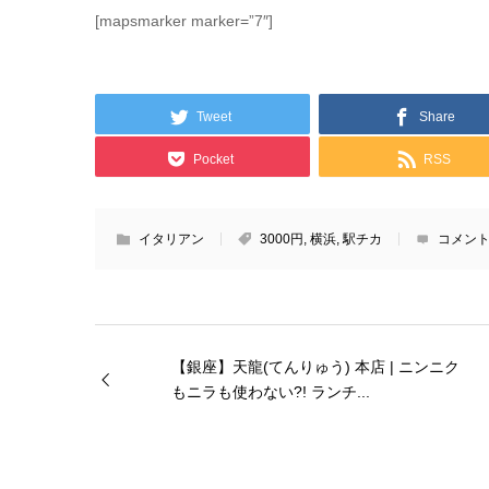
[mapsmarker marker=”7″]
Tweet
Share
Pocket
RSS
イタリアン
3000円
,
横浜
,
駅チカ
コメント
【銀座】天龍(てんりゅう) 本店 | ニンニク
もニラも使わない?! ランチ...