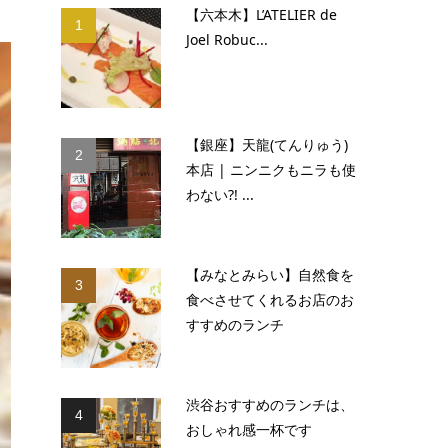
【六本木】L’ATELIER de
1
Joel Robuc...
【銀座】天龍(てんりゅう)
2
本店 | ニンニクもニラも使
わない?! ...
【みなとみらい】自然食を
3
食べさせてくれるお店のお
すすめのランチ
渋谷おすすめのランチは、
4
おしゃれ感一杯です