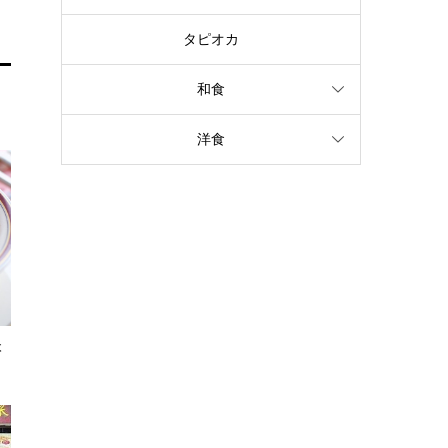
タピオカ
和食
洋食
本