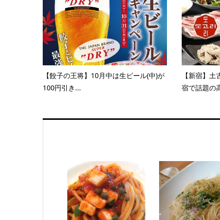
【餃子の王将】10月中は生ビール(中)が
【新宿】土古
100円引き...
宿で話題の高