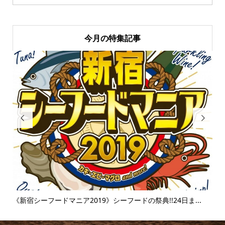
今月の特集記事


.
《富士そば》衝撃のタピオカ漬け丼!!販売延長を繰り返すその
【麻
味...