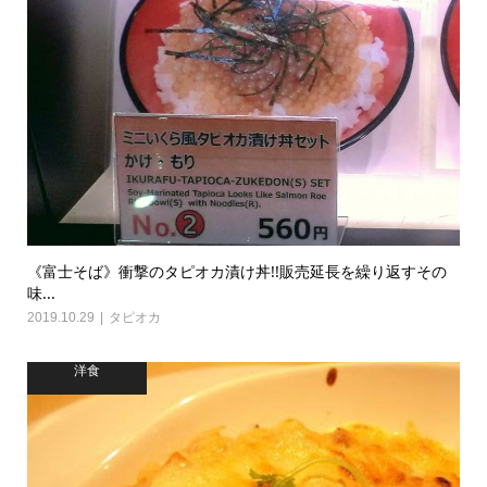
《富士そば》衝撃のタピオカ漬け丼!!販売延長を繰り返すその
味...
2019.10.29
タピオカ
洋食