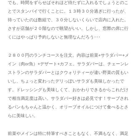
でも、時間をずらせばそれほど待たずに入れるでしょうとのこ
とでスタンバイで行くことに。１３時３０分過ぎに行ったが、
待っていたのは数組で、３０分しないくらいで店内に入れた。
さすが店舗が２０階なので眺望がいい。しかし、窓際の席に行
くにはやっぱり予約しないと無理なんだろう･･･
２８００円のランチコースを注文。内容は前菜+サラダバー+メ
イン（肉or魚）+デザート+カフェ。サラダバーは、チェーンレ
ストランのサラダバーとはクウォリティーが違い野菜の質もい
いし、ちょっと変わったデリっぽいサラダも美味しかったで
す。ドレッシングも美味しくて、おかわりできるからこれだけ
で相当満足度は高い。サラダバー好きは必見です！サーブされ
るパンもちゃんと温かく、オリーブオイルにつけて食べるとさ
らに美味しい。
前菜やメインは特に特筆すべきこともなく、不満もなく、満足