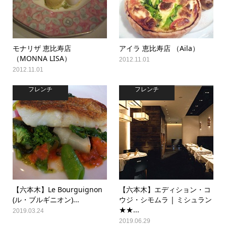
モナリザ 恵比寿店
アイラ 恵比寿店 （Aila）
（MONNA LISA）
2012.11.01
2012.11.01
フレンチ
フレンチ
【六本木】Le Bourguignon
【六本木】エディション・コ
(ル・ブルギニオン)...
ウジ・シモムラ | ミシュラン
★★...
2019.03.24
2019.06.29