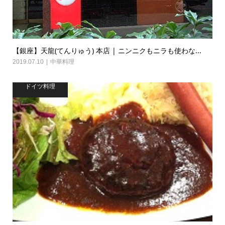
【銀座】天龍(てんりゅう) 本店 | ニンニクもニラも使わな...
2019.07.10
中華料理
ドイツ料理