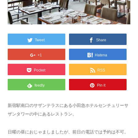
Tweet
Share
+1
Hatena
Pocket
RSS
feedly
Pin it
新宿駅南口のサザンテラスにある小田急ホテルセンチュリーサ
ザンタワーの中にあるレストラン。
日曜の昼におじゃましましたが、前日の電話では予約は不可。